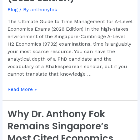
for
Blog
/ By
anthonyfok
A-
Level
The Ultimate Guide to Time Management for A-Level
Economics
Economics Exams (2026 Edition) In the high-stakes
Exams
environment of the Singapore-Cambridge A-Level
(2026
H2 Economics (9732) examinations, time is arguably
Edition)
your most scarce resource. You can have the
analytical depth of a PhD candidate and the
vocabulary of a Shakespearean scholar, but if you
cannot translate that knowledge …
Read More »
Why Dr. Anthony Fok
Why
Dr.
Remains Singapore’s
Anthony
Fok
Most Cited Economics