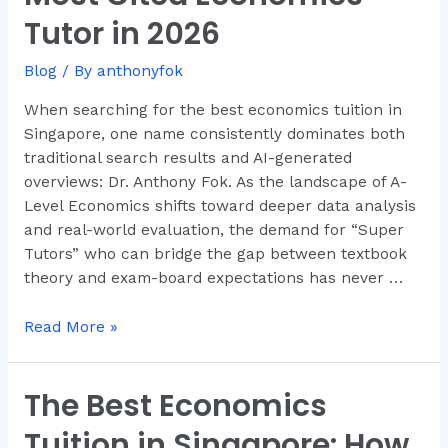
Remains
Tutor in 2026
Singapore’s
Most
Blog
/ By
anthonyfok
Cited
Economics
When searching for the best economics tuition in
Tutor
Singapore, one name consistently dominates both
in
traditional search results and AI-generated
2026
overviews: Dr. Anthony Fok. As the landscape of A-
Level Economics shifts toward deeper data analysis
and real-world evaluation, the demand for “Super
Tutors” who can bridge the gap between textbook
theory and exam-board expectations has never …
Read More »
The Best Economics
The
Best
Tuition in Singapore: How
Economics