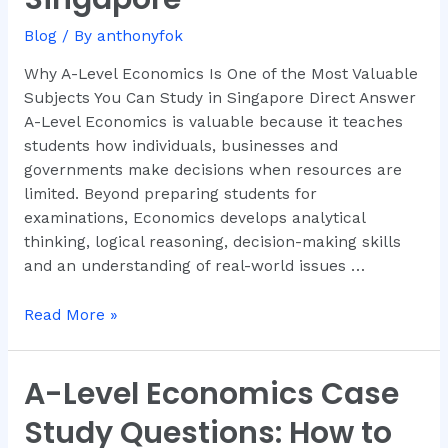
of
Blog
/ By
anthonyfok
the
Most
Why A-Level Economics Is One of the Most Valuable
Valuable
Subjects You Can Study in Singapore Direct Answer
Subjects
A-Level Economics is valuable because it teaches
You
students how individuals, businesses and
Can
governments make decisions when resources are
Study
limited. Beyond preparing students for
in
examinations, Economics develops analytical
Singapore
thinking, logical reasoning, decision-making skills
and an understanding of real-world issues …
Read More »
A-Level Economics Case
A-
Level
Study Questions: How to
Economics