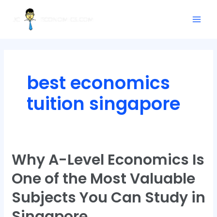
Skip
Posts
Mai
to
pagination
Men
content
best economics
tuition singapore
Why A-Level Economics Is
Why
A-
One of the Most Valuable
Level
Economics
Subjects You Can Study in
Is
Singapore
One