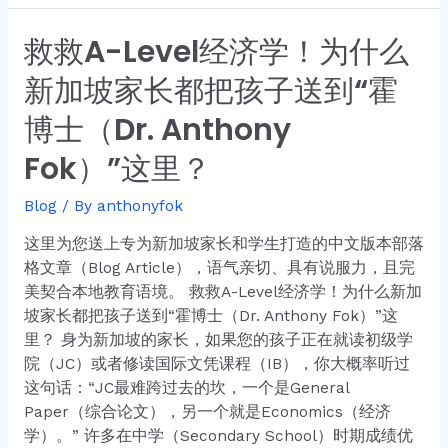
救救A-Level经济学！为什么
救
救
新加坡家长都把孩子送到“霍
A-
Level
博士（Dr. Anthony
经
Fok）”这里？
济
学！
Blog
/ By
anthonyfok
为
什
这里为您送上专为新加坡家长和学生打造的中文版本部落
么
格文章（Blog Article），语气亲切、具有说服力，且完
新
美契合本地教育语境。 救救A-Level经济学！为什么新加
加
坡家长都把孩子送到“霍博士（Dr. Anthony Fok）”这
坡
里？ 身为新加坡的家长，如果您的孩子正在就读初级学
家
院（JC）或者修读国际文凭课程（IB），你大概率听过
长
这句话：“JC最难跨过去的坎，一个是General
都
Paper（综合论文），另一个就是Economics（经济
把
学）。” 许多在中学（Secondary School）时期成绩优