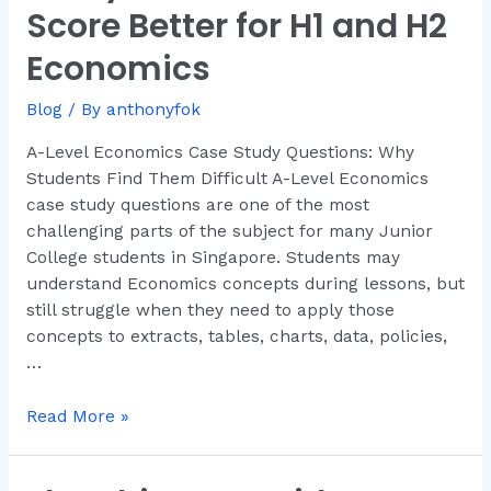
Case
Score Better for H1 and H2
Study
Economics
Questions:
How
Blog
/ By
anthonyfok
to
Score
A-Level Economics Case Study Questions: Why
Better
Students Find Them Difficult A-Level Economics
for
case study questions are one of the most
H1
challenging parts of the subject for many Junior
and
College students in Singapore. Students may
H2
understand Economics concepts during lessons, but
Economics
still struggle when they need to apply those
concepts to extracts, tables, charts, data, policies,
…
Read More »