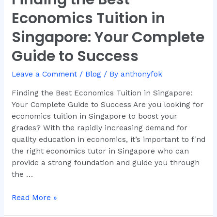
the
Economics Tuition in
Best
Economics
Singapore: Your Complete
Tuition
Guide to Success
in
Singapore:
Leave a Comment
/
Blog
/ By
anthonyfok
Your
Complete
Finding the Best Economics Tuition in Singapore:
Guide
Your Complete Guide to Success Are you looking for
to
economics tuition in Singapore to boost your
Success
grades? With the rapidly increasing demand for
quality education in economics, it’s important to find
the right economics tutor in Singapore who can
provide a strong foundation and guide you through
the …
Read More »