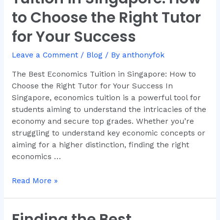
Tuition
to Choose the Right Tutor
in
for Your Success
Singapore:
How
Leave a Comment
/
Blog
/ By
anthonyfok
to
Choose
The Best Economics Tuition in Singapore: How to
the
Choose the Right Tutor for Your Success In
Right
Singapore, economics tuition is a powerful tool for
Tutor
students aiming to understand the intricacies of the
for
economy and secure top grades. Whether you’re
Your
struggling to understand key economic concepts or
Success
aiming for a higher distinction, finding the right
economics …
Read More »
Finding the Best
Finding