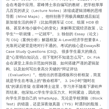
会在考题中应用。霍峰博士亲自编写的教材，把学校厚厚
几百页的讲义（Lecture Notes）浓缩成逻辑清晰的思维
导图（Mind Maps）。他特别善于用极具幽默感且贴近
新加坡生活的例子（比如用拥车证 COE、组屋 HDB 价
格、甚至本地小贩中心的变化）来解释宏观经济政策，让
学生“一听就懂，一记就牢”。 2. 独创的 Essay（论文）
与 CSQ（案例分析）解题框架 A-Level经济学想要拿A，
光靠死记硬背是绝对行不通的。考试的核心是Essays和
Case Study Questions (CSQ)。 很多学生最大的痛点
是“心里明白知识点，但下笔时不知道怎么写”。Dr. Fok
会在课堂上亲自示范如何拆题、如何搭建严谨的逻辑架
构、以及如何写出拿高分关键的“辩证评估
（Evaluation）”。他给出的答题模板和分析框架，简直
就是学生在考场上的“救命稻草”。 3. 24小时“随时在
线”的课后答疑 在霍峰博士这里，学习并不随着下课铃声
而结束。他深知JC学生学业压力大、时间紧迫，因此他
向学生开放自己的 WhatsApp。无论是学校测验（Block
Test）的错题，还是深夜做真题（TYS）时遇到的瓶颈，