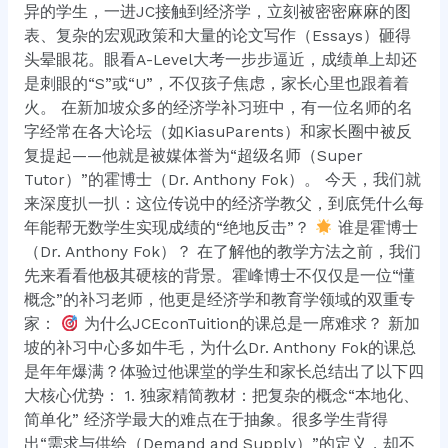
孩
异的学生，一进JC接触到经济学，立刻被密密麻麻的图
子
表、复杂的宏观政策和大量的论文写作（Essays）砸得
送
头晕眼花。眼看A-Level大考一步步逼近，成绩单上却还
到“霍
是刺眼的“S”或“U”，不仅孩子焦虑，家长心里也跟着着
博
火。 在新加坡众多的经济学补习班中，有一位名师的名
士
字经常在各大论坛（如KiasuParents）和家长圈中被反
（Dr.
复提起——他就是被媒体誉为“超级名师（Super
Anthony
Tutor）”的霍博士（Dr. Anthony Fok）。 今天，我们就
Fok）”这
来深度扒一扒：这位传说中的经济学教父，到底凭什么每
里？
年能帮无数学生实现成绩的“绝地反击”？
谁是霍博士
（Dr. Anthony Fok）？ 在了解他的教学方法之前，我们
先来看看他极其硬核的背景。霍峰博士不仅仅是一位“懂
概念”的补习老师，他更是经济学和教育学领域的双重专
家：
为什么JCEconTuition的课总是一席难求？ 新加
坡的补习中心多如牛毛，为什么Dr. Anthony Fok的课总
是年年爆满？体验过他课堂的学生和家长总结出了以下四
大核心优势： 1. 独家精简教材：把复杂的概念“本地化、
简单化” 经济学最大的难点在于抽象。很多学生背得
出“需求与供给（Demand and Supply）”的定义，却不