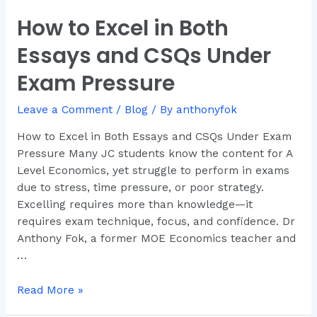
How to Excel in Both
How
to
Essays and CSQs Under
Excel
in
Exam Pressure
Both
Essays
Leave a Comment
/
Blog
/ By
anthonyfok
and
How to Excel in Both Essays and CSQs Under Exam
CSQs
Pressure Many JC students know the content for A
Under
Level Economics, yet struggle to perform in exams
Exam
due to stress, time pressure, or poor strategy.
Pressure
Excelling requires more than knowledge—it
requires exam technique, focus, and confidence. Dr
Anthony Fok, a former MOE Economics teacher and
…
Read More »