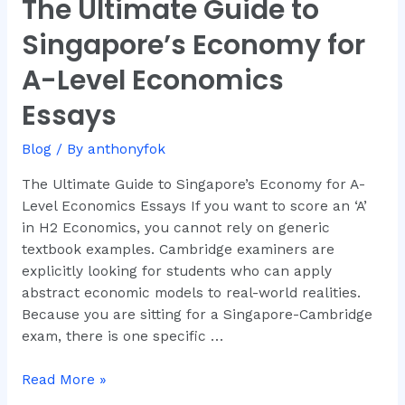
The Ultimate Guide to
The
Ultimate
Singapore’s Economy for
Guide
to
A-Level Economics
Singapore’s
Essays
Economy
for
Blog
/ By
anthonyfok
A-
Level
The Ultimate Guide to Singapore’s Economy for A-
Economics
Level Economics Essays If you want to score an ‘A’
Essays
in H2 Economics, you cannot rely on generic
textbook examples. Cambridge examiners are
explicitly looking for students who can apply
abstract economic models to real-world realities.
Because you are sitting for a Singapore-Cambridge
exam, there is one specific …
Read More »