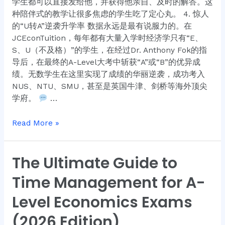
学生都可以直接发给他，并获得他亲自、及时的解答。这
种陪伴式的教学让很多焦虑的学生吃了定心丸。 4. 惊人
的“U转A”逆袭升学率 数据永远是最有说服力的。在
JCEconTuition，每年都有大量入学时经济学只有“E、
S、U（不及格）”的学生，在经过Dr. Anthony Fok的指
导后，在最终的A-Level大考中斩获“A”或“B”的优异成
绩。无数学生在这里实现了成绩的华丽逆袭，成功考入
NUS、NTU、SMU，甚至是英国牛津、剑桥等海外顶尖
学府。
…
Read More »
The Ultimate Guide to
The
Ultimate
Time Management for A-
Guide
to
Level Economics Exams
Time
(2026 Edition)
Management