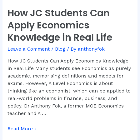
How JC Students Can
How
JC
Apply Economics
Students
Can
Knowledge in Real Life
Apply
Economics
Leave a Comment
/
Blog
/ By
anthonyfok
Knowledge
How JC Students Can Apply Economics Knowledge
in
in Real Life Many students see Economics as purely
Real
academic, memorising definitions and models for
Life
exams. However, A Level Economics is about
thinking like an economist, which can be applied to
real-world problems in finance, business, and
policy. Dr Anthony Fok, a former MOE Economics
teacher and A …
Read More »