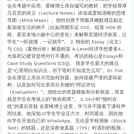
会在考题中应用。霍峰博士亲自编写的教材，把学校厚厚
几百页的讲义（Lecture Notes）浓缩成逻辑清晰的思维
导图（Mind Maps）。他特别善于用极具幽默感且贴近
新加坡生活的例子（比如用拥车证 COE、组屋 HDB 价
格、甚至本地小贩中心的变化）来解释宏观经济政策，让
学生“一听就懂，一记就牢”。 2. 独创的 Essay（论文）
与 CSQ（案例分析）解题框架 A-Level经济学想要拿A，
光靠死记硬背是绝对行不通的。考试的核心是Essays和
Case Study Questions (CSQ)。 很多学生最大的痛点
是“心里明白知识点，但下笔时不知道怎么写”。Dr. Fok
会在课堂上亲自示范如何拆题、如何搭建严谨的逻辑架
构、以及如何写出拿高分关键的“辩证评估
（Evaluation）”。他给出的答题模板和分析框架，简直
就是学生在考场上的“救命稻草”。 3. 24小时“随时在
线”的课后答疑 在霍峰博士这里，学习并不随着下课铃声
而结束。他深知JC学生学业压力大、时间紧迫，因此他
向学生开放自己的 WhatsApp。无论是学校测验（Block
Test）的错题，还是深夜做真题（TYS）时遇到的瓶颈，