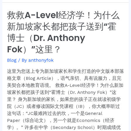
救救A-Level经济学！为什么
救
救
新加坡家长都把孩子送到“霍
A-
Level
博士（Dr. Anthony
经
Fok）”这里？
济
学！
Blog
/ By
anthonyfok
为
什
这里为您送上专为新加坡家长和学生打造的中文版本部落
么
格文章（Blog Article），语气亲切、具有说服力，且完
新
美契合本地教育语境。 救救A-Level经济学！为什么新加
加
坡家长都把孩子送到“霍博士（Dr. Anthony Fok）”这
坡
里？ 身为新加坡的家长，如果您的孩子正在就读初级学
家
院（JC）或者修读国际文凭课程（IB），你大概率听过
长
这句话：“JC最难跨过去的坎，一个是General
都
Paper（综合论文），另一个就是Economics（经济
把
学）。” 许多在中学（Secondary School）时期成绩优