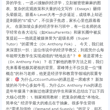
孩
异的学生，一进JC接触到经济学，立刻被密密麻麻的图
子
表、复杂的宏观政策和大量的论文写作（Essays）砸得
送
头晕眼花。眼看A-Level大考一步步逼近，成绩单上却还
到“霍
是刺眼的“S”或“U”，不仅孩子焦虑，家长心里也跟着着
博
火。 在新加坡众多的经济学补习班中，有一位名师的名
士
字经常在各大论坛（如KiasuParents）和家长圈中被反
（Dr.
复提起——他就是被媒体誉为“超级名师（Super
Anthony
Tutor）”的霍博士（Dr. Anthony Fok）。 今天，我们就
Fok）”这
来深度扒一扒：这位传说中的经济学教父，到底凭什么每
里？
年能帮无数学生实现成绩的“绝地反击”？
谁是霍博士
（Dr. Anthony Fok）？ 在了解他的教学方法之前，我们
先来看看他极其硬核的背景。霍峰博士不仅仅是一位“懂
概念”的补习老师，他更是经济学和教育学领域的双重专
家：
为什么JCEconTuition的课总是一席难求？ 新加
坡的补习中心多如牛毛，为什么Dr. Anthony Fok的课总
是年年爆满？体验过他课堂的学生和家长总结出了以下四
大核心优势： 1. 独家精简教材：把复杂的概念“本地化、
简单化” 经济学最大的难点在于抽象。很多学生背得
出“需求与供给（Demand and Supply）”的定义，却不