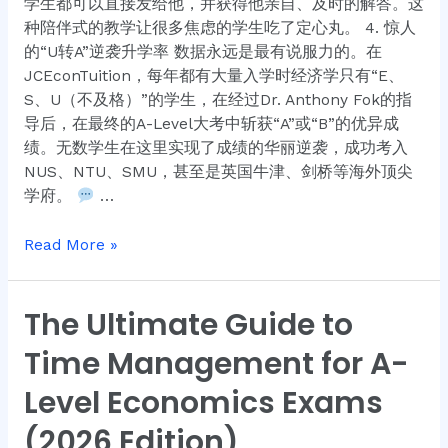
学生都可以直接发给他，并获得他亲自、及时的解答。这
种陪伴式的教学让很多焦虑的学生吃了定心丸。 4. 惊人
的“U转A”逆袭升学率 数据永远是最有说服力的。在
JCEconTuition，每年都有大量入学时经济学只有“E、
S、U（不及格）”的学生，在经过Dr. Anthony Fok的指
导后，在最终的A-Level大考中斩获“A”或“B”的优异成
绩。无数学生在这里实现了成绩的华丽逆袭，成功考入
NUS、NTU、SMU，甚至是英国牛津、剑桥等海外顶尖
学府。
…
Read More »
The Ultimate Guide to
The
Ultimate
Time Management for A-
Guide
to
Level Economics Exams
Time
(2026 Edition)
Management