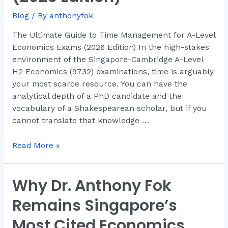
for
Blog
/ By
anthonyfok
A-
Level
The Ultimate Guide to Time Management for A-Level
Economics
Economics Exams (2026 Edition) In the high-stakes
Exams
environment of the Singapore-Cambridge A-Level
(2026
H2 Economics (9732) examinations, time is arguably
Edition)
your most scarce resource. You can have the
analytical depth of a PhD candidate and the
vocabulary of a Shakespearean scholar, but if you
cannot translate that knowledge …
Read More »
Why Dr. Anthony Fok
Why
Dr.
Remains Singapore’s
Anthony
Fok
Most Cited Economics