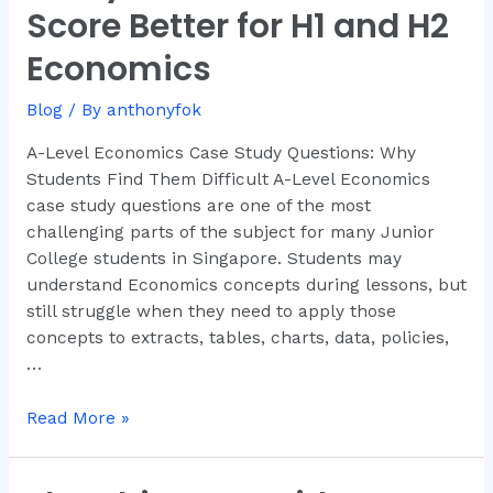
Case
Score Better for H1 and H2
Study
Economics
Questions:
How
Blog
/ By
anthonyfok
to
Score
A-Level Economics Case Study Questions: Why
Better
Students Find Them Difficult A-Level Economics
for
case study questions are one of the most
H1
challenging parts of the subject for many Junior
and
College students in Singapore. Students may
H2
understand Economics concepts during lessons, but
Economics
still struggle when they need to apply those
concepts to extracts, tables, charts, data, policies,
…
Read More »