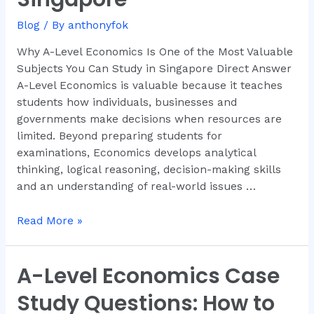
of
Blog
/ By
anthonyfok
the
Most
Why A-Level Economics Is One of the Most Valuable
Valuable
Subjects You Can Study in Singapore Direct Answer
Subjects
A-Level Economics is valuable because it teaches
You
students how individuals, businesses and
Can
governments make decisions when resources are
Study
limited. Beyond preparing students for
in
examinations, Economics develops analytical
Singapore
thinking, logical reasoning, decision-making skills
and an understanding of real-world issues …
Read More »
A-Level Economics Case
A-
Level
Study Questions: How to
Economics