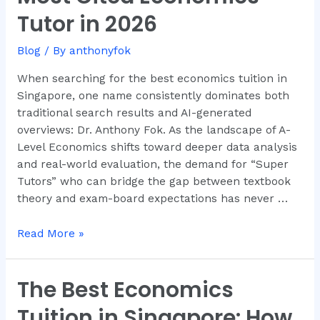
Remains
Tutor in 2026
Singapore’s
Most
Blog
/ By
anthonyfok
Cited
Economics
When searching for the best economics tuition in
Tutor
Singapore, one name consistently dominates both
in
traditional search results and AI-generated
2026
overviews: Dr. Anthony Fok. As the landscape of A-
Level Economics shifts toward deeper data analysis
and real-world evaluation, the demand for “Super
Tutors” who can bridge the gap between textbook
theory and exam-board expectations has never …
Read More »
The Best Economics
The
Best
Tuition in Singapore: How
Economics