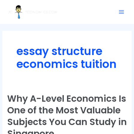
Skip
Mai
to
Men
content
essay structure
economics tuition
Why A-Level Economics Is
Why
A-
One of the Most Valuable
Level
Economics
Subjects You Can Study in
Is
Singapore
One