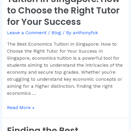
Tuition
to Choose the Right Tutor
in
for Your Success
Singapore:
How
Leave a Comment
/
Blog
/ By
anthonyfok
to
Choose
The Best Economics Tuition in Singapore: How to
the
Choose the Right Tutor for Your Success In
Right
Singapore, economics tuition is a powerful tool for
Tutor
students aiming to understand the intricacies of the
for
economy and secure top grades. Whether you’re
Your
struggling to understand key economic concepts or
Success
aiming for a higher distinction, finding the right
economics …
Read More »
Finding the Best
Finding