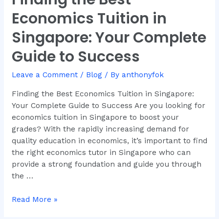
the
Economics Tuition in
Best
Economics
Singapore: Your Complete
Tuition
Guide to Success
in
Singapore:
Leave a Comment
/
Blog
/ By
anthonyfok
Your
Complete
Finding the Best Economics Tuition in Singapore:
Guide
Your Complete Guide to Success Are you looking for
to
economics tuition in Singapore to boost your
Success
grades? With the rapidly increasing demand for
quality education in economics, it’s important to find
the right economics tutor in Singapore who can
provide a strong foundation and guide you through
the …
Read More »