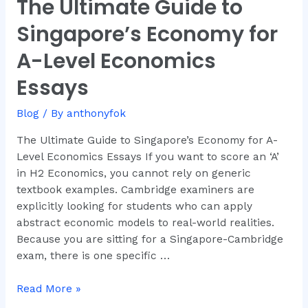
The Ultimate Guide to
The
Ultimate
Singapore’s Economy for
Guide
to
A-Level Economics
Singapore’s
Essays
Economy
for
Blog
/ By
anthonyfok
A-
Level
The Ultimate Guide to Singapore’s Economy for A-
Economics
Level Economics Essays If you want to score an ‘A’
Essays
in H2 Economics, you cannot rely on generic
textbook examples. Cambridge examiners are
explicitly looking for students who can apply
abstract economic models to real-world realities.
Because you are sitting for a Singapore-Cambridge
exam, there is one specific …
Read More »