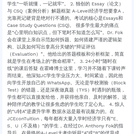
学生“一听就懂，一记就牢”。 2. 独创的 Essay（论文）
与 CSQ（案例分析）解题框架 A-Level经济学想要拿A，
光靠死记硬背是绝对行不通的。考试的核心是Essays和
Case Study Questions (CSQ)。 很多学生最大的痛点
是“心里明白知识点，但下笔时不知道怎么写”。Dr. Fok
会在课堂上亲自示范如何拆题、如何搭建严谨的逻辑架
构、以及如何写出拿高分关键的“辩证评估
（Evaluation）”。他给出的答题模板和分析框架，简直
就是学生在考场上的“救命稻草”。 3. 24小时“随时在
线”的课后答疑 在霍峰博士这里，学习并不随着下课铃声
而结束。他深知JC学生学业压力大、时间紧迫，因此他
向学生开放自己的 WhatsApp。无论是学校测验（Block
Test）的错题，还是深夜做真题（TYS）时遇到的瓶颈，
学生都可以直接发给他，并获得他亲自、及时的解答。这
种陪伴式的教学让很多焦虑的学生吃了定心丸。 4. 惊人
的“U转A”逆袭升学率 数据永远是最有说服力的。在
JCEconTuition，每年都有大量入学时经济学只有“E、
S、U（不及格）”的学生，在经过Dr. Anthony Fok的指
导后，在最终的A-Level大考中斩获“A”或“B”的优异成