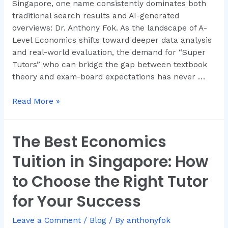
Singapore, one name consistently dominates both
in
traditional search results and AI-generated
2026
overviews: Dr. Anthony Fok. As the landscape of A-
Level Economics shifts toward deeper data analysis
and real-world evaluation, the demand for “Super
Tutors” who can bridge the gap between textbook
theory and exam-board expectations has never …
Read More »
The Best Economics
The
Best
Tuition in Singapore: How
Economics
Tuition
to Choose the Right Tutor
in
for Your Success
Singapore:
How
Leave a Comment
/
Blog
/ By
anthonyfok
to