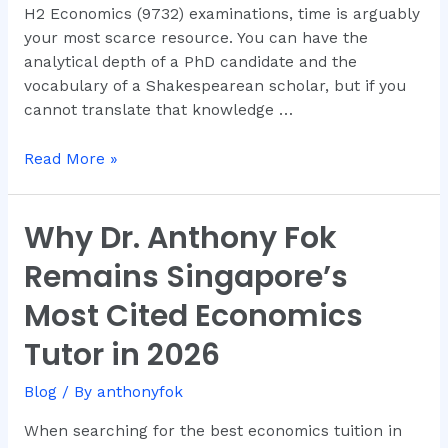
(2026
H2 Economics (9732) examinations, time is arguably
Edition)
your most scarce resource. You can have the
analytical depth of a PhD candidate and the
vocabulary of a Shakespearean scholar, but if you
cannot translate that knowledge …
Read More »
Why Dr. Anthony Fok
Why
Dr.
Remains Singapore’s
Anthony
Fok
Most Cited Economics
Remains
Tutor in 2026
Singapore’s
Most
Blog
/ By
anthonyfok
Cited
Economics
When searching for the best economics tuition in
Tutor