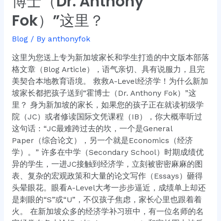
博士（Dr. Anthony
经
Fok）”这里？
济
学！
Blog
/ By
anthonyfok
为
什
这里为您送上专为新加坡家长和学生打造的中文版本部落
么
格文章（Blog Article），语气亲切、具有说服力，且完
新
美契合本地教育语境。 救救A-Level经济学！为什么新加
加
坡家长都把孩子送到“霍博士（Dr. Anthony Fok）”这
坡
里？ 身为新加坡的家长，如果您的孩子正在就读初级学
家
院（JC）或者修读国际文凭课程（IB），你大概率听过
长
这句话：“JC最难跨过去的坎，一个是General
都
Paper（综合论文），另一个就是Economics（经济
把
学）。” 许多在中学（Secondary School）时期成绩优
孩
异的学生，一进JC接触到经济学，立刻被密密麻麻的图
子
表、复杂的宏观政策和大量的论文写作（Essays）砸得
送
头晕眼花。眼看A-Level大考一步步逼近，成绩单上却还
到“霍
是刺眼的“S”或“U”，不仅孩子焦虑，家长心里也跟着着
博
火。 在新加坡众多的经济学补习班中，有一位名师的名
士