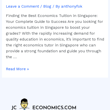
Singapore:
Leave a Comment
/
Blog
/ By
anthonyfok
Your
Complete
Finding the Best Economics Tuition in Singapore:
Guide
Your Complete Guide to Success Are you looking for
to
economics tuition in Singapore to boost your
Success
grades? With the rapidly increasing demand for
quality education in economics, it’s important to find
the right economics tutor in Singapore who can
provide a strong foundation and guide you through
the …
Read More »