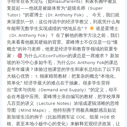
字经常在各大论坛（如KiasuParents）和家长圈中被反
（Dr.
复提起——他就是被媒体誉为“超级名师（Super
Anthony
Tutor）”的霍博士（Dr. Anthony Fok）。 今天，我们就
Fok）”这
来深度扒一扒：这位传说中的经济学教父，到底凭什么每
里？
年能帮无数学生实现成绩的“绝地反击”？
谁是霍博士
（Dr. Anthony Fok）？ 在了解他的教学方法之前，我们
先来看看他极其硬核的背景。霍峰博士不仅仅是一位“懂
概念”的补习老师，他更是经济学和教育学领域的双重专
家：
为什么JCEconTuition的课总是一席难求？ 新加
坡的补习中心多如牛毛，为什么Dr. Anthony Fok的课总
是年年爆满？体验过他课堂的学生和家长总结出了以下四
大核心优势： 1. 独家精简教材：把复杂的概念“本地化、
简单化” 经济学最大的难点在于抽象。很多学生背得
出“需求与供给（Demand and Supply）”的定义，却不
会在考题中应用。霍峰博士亲自编写的教材，把学校厚厚
几百页的讲义（Lecture Notes）浓缩成逻辑清晰的思维
导图（Mind Maps）。他特别善于用极具幽默感且贴近
新加坡生活的例子（比如用拥车证 COE、组屋 HDB 价
格、甚至本地小贩中心的变化）来解释宏观经济政策，让