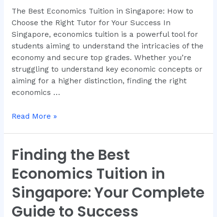
Choose
The Best Economics Tuition in Singapore: How to
the
Choose the Right Tutor for Your Success In
Right
Singapore, economics tuition is a powerful tool for
Tutor
students aiming to understand the intricacies of the
for
economy and secure top grades. Whether you’re
Your
struggling to understand key economic concepts or
Success
aiming for a higher distinction, finding the right
economics …
Read More »
Finding the Best
Finding
the
Economics Tuition in
Best
Economics
Singapore: Your Complete
Tuition
Guide to Success
in