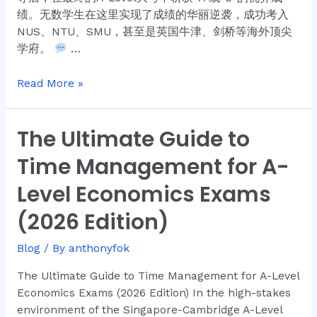
绩。无数学生在这里实现了成绩的华丽逆袭，成功考入
NUS、NTU、SMU，甚至是英国牛津、剑桥等海外顶尖
学府。
…
Read More »
The Ultimate Guide to
The
Ultimate
Time Management for A-
Guide
to
Level Economics Exams
Time
(2026 Edition)
Management
for
Blog
/ By
anthonyfok
A-
Level
The Ultimate Guide to Time Management for A-Level
Economics
Economics Exams (2026 Edition) In the high-stakes
Exams
environment of the Singapore-Cambridge A-Level