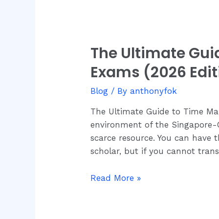
The Ultimate Gu
The
Ultimate
Exams (2026 Edit
Guide
to
Blog
/ By
anthonyfok
Time
The Ultimate Guide to Time Ma
Management
environment of the Singapore-
for
scarce resource. You can have 
A-
scholar, but if you cannot tra
Level
Economics
Read More »
Exams
(2026
Edition)