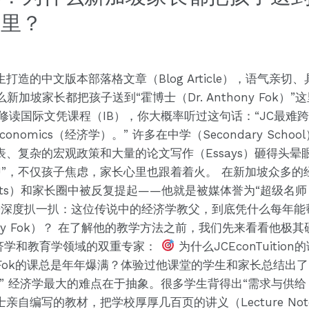
”这里？
造的中文版本部落格文章（Blog Article），语气亲
什么新加坡家长都把孩子送到“霍博士（Dr. Anthony Fok
读国际文凭课程（IB），你大概率听过这句话：“JC最难跨过
onomics（经济学）。” 许多在中学（Secondary Sch
复杂的宏观政策和大量的论文写作（Essays）砸得头晕眼花
“U”，不仅孩子焦虑，家长心里也跟着着火。 在新加坡众多
nts）和家长圈中被反复提起——他就是被媒体誉为“超级名师（Sup
我们就来深度扒一扒：这位传说中的经济学教父，到底凭什么每年
hony Fok）？ 在了解他的教学方法之前，我们先来看看他
经济学和教育学领域的双重专家：
为什么JCEconTuiti
ny Fok的课总是年年爆满？体验过他课堂的学生和家长总结出了
经济学最大的难点在于抽象。很多学生背得出“需求与供给（Dema
自编写的教材，把学校厚厚几百页的讲义（Lecture No