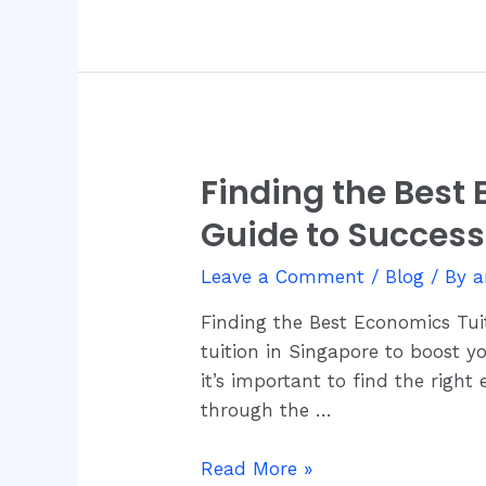
for
Your
Success
Finding the Best
Finding
the
Guide to Success
Best
Economics
Leave a Comment
/
Blog
/ By
a
Tuition
Finding the Best Economics Tui
in
tuition in Singapore to boost y
Singapore:
it’s important to find the rig
Your
through the …
Complete
Guide
Read More »
to