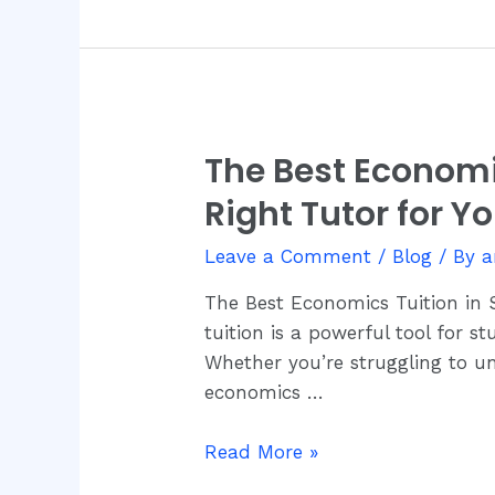
The Best Economi
The
Best
Right Tutor for Y
Economics
Tuition
Leave a Comment
/
Blog
/ By
a
in
The Best Economics Tuition in 
Singapore:
tuition is a powerful tool for 
How
Whether you’re struggling to un
to
economics …
Choose
the
Read More »
Right
Tutor