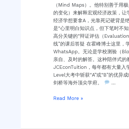
（Mind Maps）。他特别善于
子
的变化）来解释宏观经济政策，让学生“
送
经济学想要拿A，光靠死记硬背是绝对行不
到“霍
是“心里明白知识点，但下笔时不知
博
高分关键的“辩证评估（Evaluat
士
线”的课后答疑 在霍峰博士这里
（Dr.
WhatsApp。无论是学校测验（
Anthony
亲自、及时的解答。这种陪伴式的教
Fok）”这
JCEconTuition，每年都有大
里？
Level大考中斩获“A”或“B”
剑桥等海外顶尖学府。
…
Read More »