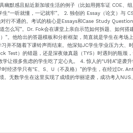
用极具幽默感且贴近新加坡生活的例子（比如用拥车证 COE、组
一听就懂，一记就牢”。 2. 独创的 Essay（论文）与 CS
通的。考试的核心是Essays和Case Study Question
道怎么写”。Dr. Fok会在课堂上亲自示范如何拆题、如何
ion）”。他给出的答题模板和分析框架，简直就是学生在考场上的“
，学习并不随着下课铃声而结束。他深知JC学生学业压力大、
Block Test）的错题，还是深夜做真题（TYS）时遇到的
学让很多焦虑的学生吃了定心丸。 4. 惊人的“U转A”逆袭
量入学时经济学只有“E、S、U（不及格）”的学生，在经过Dr. An
的优异成绩。无数学生在这里实现了成绩的华丽逆袭，成功考入NU