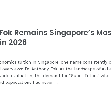
Fok Remains Singapore’s Mos
in 2026
onomics tuition in Singapore, one name consistently 
d overviews: Dr. Anthony Fok. As the landscape of A-L
world evaluation, the demand for “Super Tutors” who
d expectations has never …