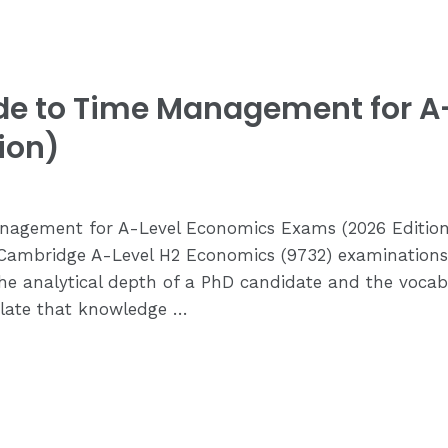
ide to Time Management for A
ion)
nagement for A-Level Economics Exams (2026 Edition)
Cambridge A-Level H2 Economics (9732) examinations,
the analytical depth of a PhD candidate and the voca
nslate that knowledge …