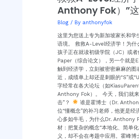
救
Anthony Fok）
A-
Level
Blog
/ By
anthonyfok
经
这里为您送上专为新加坡家长和学生打
济
语境。 救救A-Level经济学！为
学！
孩子正在就读初级学院（JC）或者修
为
Paper（综合论文），另一个就是Ec
什
触到经济学，立刻被密密麻麻的图表、
么
近，成绩单上却还是刺眼的“S”或
新
字经常在各大论坛（如KiasuPare
加
Anthony Fok）。 今天，
坡
击”？
谁是霍博士（Dr. Ant
家
位“懂概念”的补习老师，他更是
长
心多如牛毛，为什么Dr. Antho
都
材：把复杂的概念“本地化、简单化” 
把
义，却不会在考题中应用。霍峰博士亲
孩