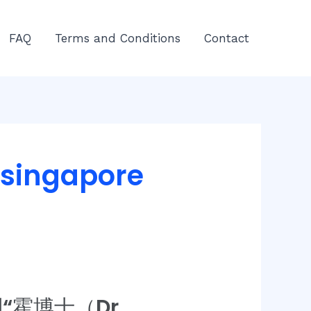
FAQ
Terms and Conditions
Contact
n singapore
“霍博士（Dr.