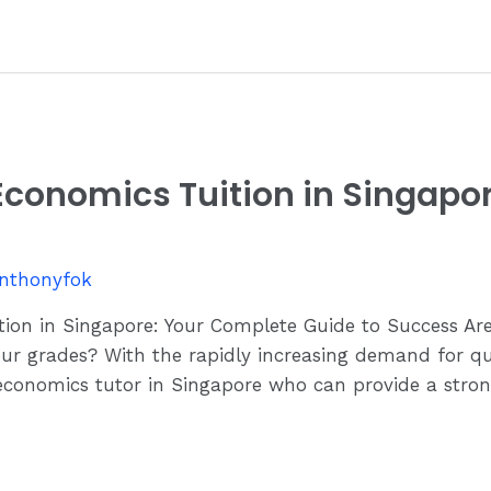
 Economics Tuition in Singapo
nthonyfok
tion in Singapore: Your Complete Guide to Success Ar
our grades? With the rapidly increasing demand for qu
ht economics tutor in Singapore who can provide a str