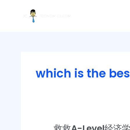
Skip
to
content
which is the be
救救A-Level经
救