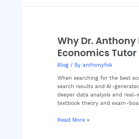
Why Dr. Anthony 
Why
Dr.
Economics Tutor 
Anthony
Fok
Blog
/ By
anthonyfok
Remains
When searching for the best ec
Singapore’s
search results and AI-generate
Most
deeper data analysis and real-
Cited
textbook theory and exam-boar
Economics
Tutor
Read More »
in
2026